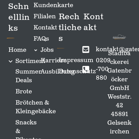
Schn
Kundenkarte
Rech
Kont
elllin
Filialen
tliche
akt
ks
Kontakt
s
FAQs
kontakt@gate
Home
Jobs
Stadtbä
Impressum
0209
Karriere
Sortiment
ckerei
-700
Gatenbr
Datenschutz
Summer
Ausbildung
880
öcker
Deals
GmbH
Brote
Weststr.
Brötchen &
42
Kleingebäcke
45891
Snacks
Gelsenk
&
irchen