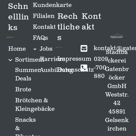
Schn
Kundenkarte
Rech
Kont
elllin
Filialen
tliche
akt
ks
Kontakt
s
FAQs
kontakt@gate
Home
Jobs
Stadtbä
Impressum
0209
Karriere
Sortiment
ckerei
-700
Gatenbr
Datenschutz
Summer
Ausbildung
880
öcker
Deals
GmbH
Brote
Weststr.
Brötchen &
42
Kleingebäcke
45891
Snacks
Gelsenk
&
irchen