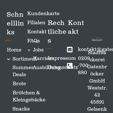
Schn
Kundenkarte
Rech
Kont
elllin
Filialen
tliche
akt
ks
Kontakt
s
FAQs
kontakt@gate
Home
Jobs
Stadtbä
Impressum
0209
Karriere
Sortiment
ckerei
-700
Gatenbr
Datenschutz
Summer
Ausbildung
880
öcker
Deals
GmbH
Brote
Weststr.
Brötchen &
42
Kleingebäcke
45891
Snacks
Gelsenk