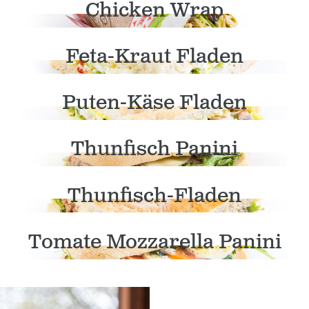
Chicken Wrap
Feta-Kraut Fladen
Puten-Käse Fladen
Thunfisch Panini
Thunfisch-Fladen
Tomate Mozzarella Panini